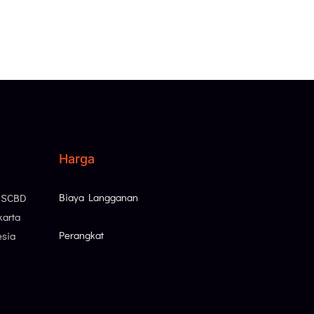
Harga
Biaya Langganan
, SCBD
karta
Perangkat
esia