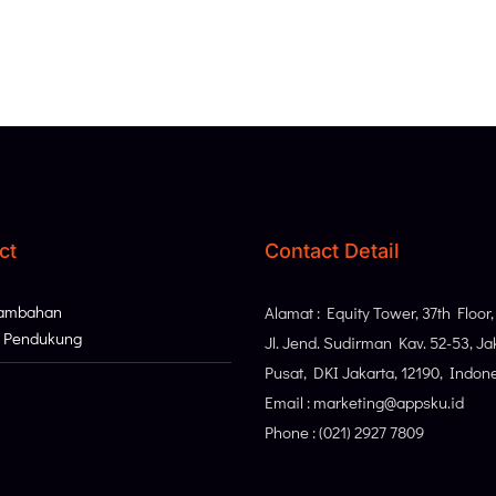
ct
Contact Detail
Tambahan
Alamat : Equity Tower, 37th Floor
i Pendukung
Jl. Jend. Sudirman Kav. 52-53, Ja
Pusat, DKI Jakarta, 12190, Indon
Email : marketing@appsku.id
Phone : (021) 2927 7809