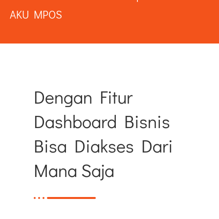
AKU MPOS
Dengan Fitur
Dashboard Bisnis
Bisa Diakses Dari
Mana Saja