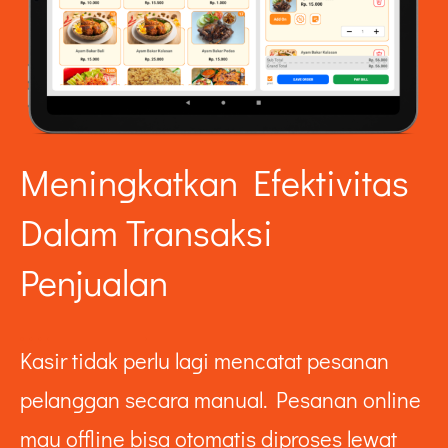
Meningkatkan Efektivitas
Dalam Transaksi
Penjualan
Kasir tidak perlu lagi mencatat pesanan
pelanggan secara manual. Pesanan online
mau offline bisa otomatis diproses lewat