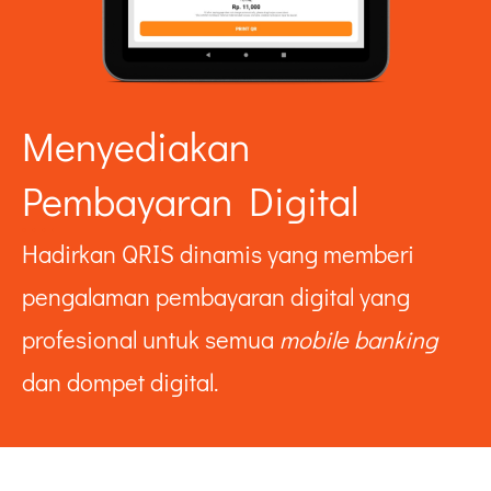
Menyediakan
Pembayaran Digital
Hadirkan QRIS dinamis yang memberi
pengalaman pembayaran digital yang
profesional untuk semua
mobile banking
dan dompet digital.