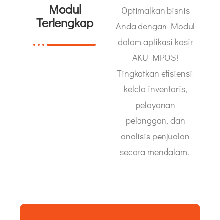
Modul
Optimalkan bisnis
Terlengkap
Anda dengan Modul
dalam aplikasi kasir
AKU MPOS!
Tingkatkan efisiensi,
kelola inventaris,
pelayanan
pelanggan, dan
analisis penjualan
secara mendalam.