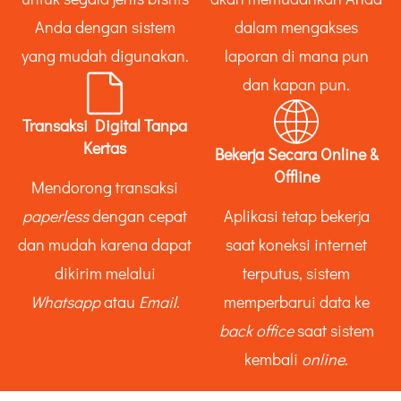
Anda dengan sistem
dalam mengakses
yang mudah digunakan.
laporan di mana pun
dan kapan pun.
Transaksi Digital Tanpa
Kertas
Bekerja Secara Online &
Offline
Mendorong transaksi
paperless
dengan cepat
Aplikasi tetap bekerja
dan mudah karena dapat
saat koneksi internet
dikirim melalui
terputus, sistem
Whatsapp
atau
Email
.
memperbarui data ke
back office
saat sistem
kembali
online
.