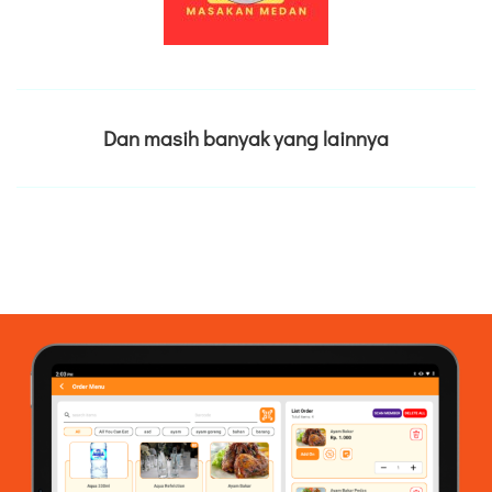
Dan masih banyak yang lainnya