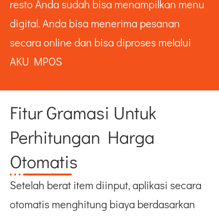
resto Anda sudah bisa menampilkan menu
digital. Anda bisa menerima pesanan
secara online dan bisa diproses melalui
AKU MPOS
Fitur Gramasi Untuk
Perhitungan Harga
Otomatis
Setelah berat item diinput, aplikasi secara
otomatis menghitung biaya berdasarkan