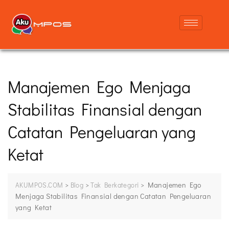
Manajemen Ego Menjaga
Stabilitas Finansial dengan
Catatan Pengeluaran yang
Ketat
>
>
>
Manajemen Ego
AKUMPOS.COM
Blog
Tak Berkategori
Menjaga Stabilitas Finansial dengan Catatan Pengeluaran
yang Ketat