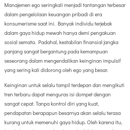
Manajemen ego seringkali menjadi tantangan terbesar
dalam pengelolaan keuangan pribadi di era
konsumerisme saat ini. Banyak individu terjebak
dalam gaya hidup mewah hanya demi pengakuan
sosial semata. Padahal, kestabilan finansial jangka
panjang sangat bergantung pada kemampuan
seseorang dalam mengendalikan keinginan impulsif
yang sering kali didorong oleh ego yang besar.
Keinginan untuk selalu tampil terdepan dan mengikuti
tren terbaru dapat menguras isi dompet dengan
sangat cepat. Tanpa kontrol diri yang kuat,
pendapatan berapapun besarnya akan selalu terasa
kurang untuk memenuhi gaya hidup. Oleh karena itu,