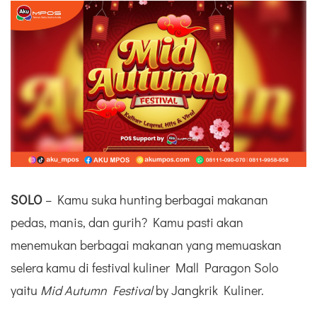
SOLO
– Kamu suka hunting berbagai makanan
pedas, manis, dan gurih? Kamu pasti akan
menemukan berbagai makanan yang memuaskan
selera kamu di festival kuliner Mall Paragon Solo
yaitu
Mid Autumn Festival
by Jangkrik Kuliner.