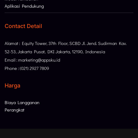
Aplikasi Pendukung
Contact Detail
Alamat : Equity Tower, 37th Floor, SCBD Jl. Jend. Sudirman Kav.
52-53, Jakarta Pusat, DKI Jakarta, 12190, Indonesia
Email : marketing@appsku.id
Phone : (021) 2927 7809
Harga
Biaya Langganan
Perangkat