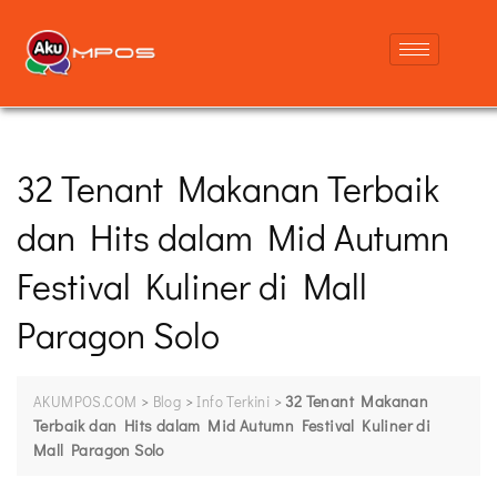
slot thailand
bento4d
bento4d
bento4d
bento4d
bento4d
bento4d
bento4d
bento4d
bento4d
bento4d
link slot resmi
situs togel
situs togel
situs toto
situs toto
situs toto
situs toto
rtp slot
situs slot
32 Tenant Makanan Terbaik
dan Hits dalam Mid Autumn
Festival Kuliner di Mall
Paragon Solo
>
>
>
32 Tenant Makanan
AKUMPOS.COM
Blog
Info Terkini
Terbaik dan Hits dalam Mid Autumn Festival Kuliner di
Mall Paragon Solo