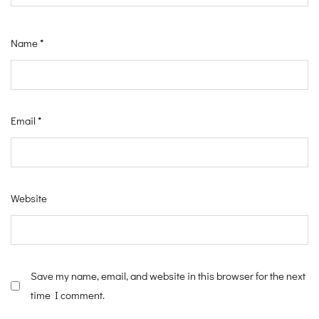
Name
*
Email
*
Website
Save my name, email, and website in this browser for the next
time I comment.