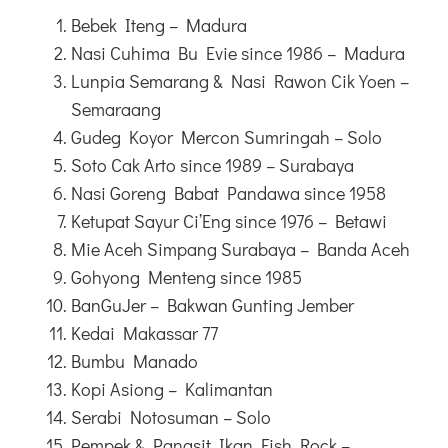
Bebek Iteng – Madura
Nasi Cuhima Bu Evie since 1986 – Madura
Lunpia Semarang & Nasi Rawon Cik Yoen –
Semaraang
Gudeg Koyor Mercon Sumringah – Solo
Soto Cak Arto since 1989 – Surabaya
Nasi Goreng Babat Pandawa since 1958
Ketupat Sayur Ci’Eng since 1976 – Betawi
Mie Aceh Simpang Surabaya – Banda Aceh
Gohyong Menteng since 1985
BanGuJer – Bakwan Gunting Jember
Kedai Makassar 77
Bumbu Manado
Kopi Asiong – Kalimantan
Serabi Notosuman – Solo
Pempek & Pangsit Ikan Fish Rock –