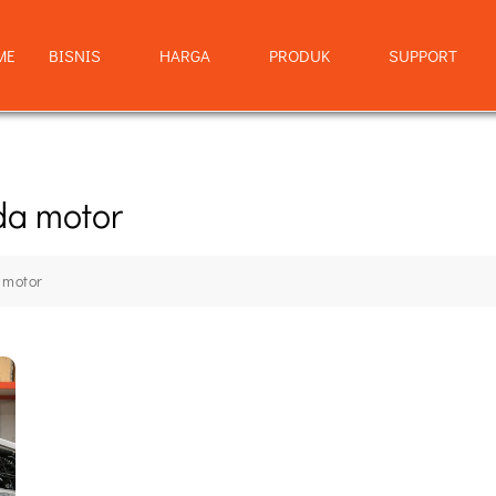
ME
BISNIS
HARGA
PRODUK
SUPPORT
da motor
 motor