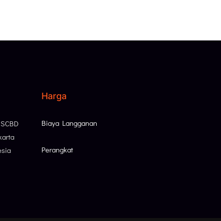
Harga
Biaya Langganan
, SCBD
karta
Perangkat
esia