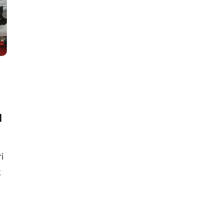
l
i
k