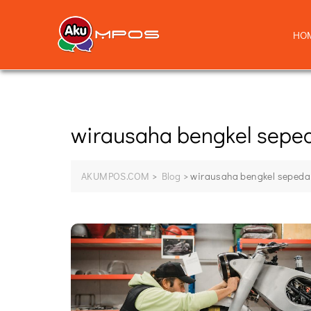
HO
wirausaha bengkel sepe
AKUMPOS.COM
>
Blog
>
wirausaha bengkel sepeda