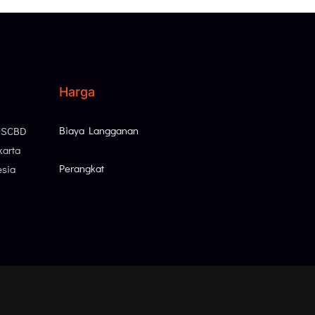
Harga
Biaya Langganan
, SCBD
karta
Perangkat
esia