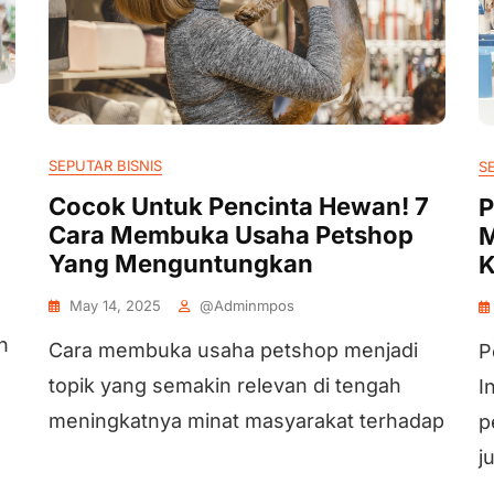
SEPUTAR BISNIS
S
Cocok Untuk Pencinta Hewan! 7
P
Cara Membuka Usaha Petshop
M
Yang Menguntungkan
K
May 14, 2025
@adminmpos
n
Cara membuka usaha petshop menjadi
P
topik yang semakin relevan di tengah
I
meningkatnya minat masyarakat terhadap
p
j