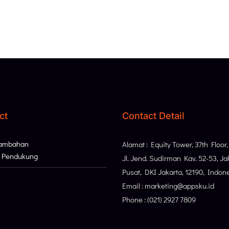
ct
Contact Detail
Tambahan
Alamat : Equity Tower, 37th Floor
i Pendukung
Jl. Jend. Sudirman Kav. 52-53, Ja
Pusat, DKI Jakarta, 12190, Indon
Email : marketing@appsku.id
Phone : (021) 2927 7809