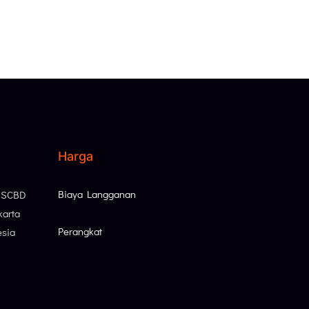
Harga
Biaya Langganan
, SCBD
karta
Perangkat
esia