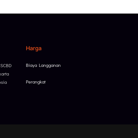
Harga
Biaya Langganan
, SCBD
karta
Perangkat
esia