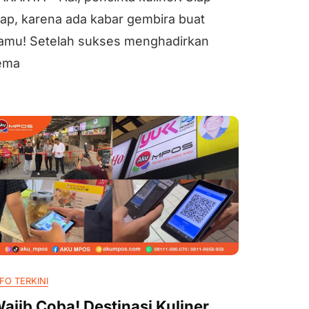
iap, karena ada kabar gembira buat
amu! Setelah sukses menghadirkan
ema
FO TERKINI
ajib Coba! Destinasi Kuliner