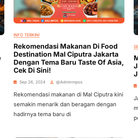
INFO TERKINI
Rekomendasi Makanan Di Food
S
Destination Mal Ciputra Jakarta
e
M
Dengan Tema Baru Taste Of Asia,
J
Cek Di Sini!
J
Sep 26, 2024
@adminmpos
Rekomendasi makanan di Mal Ciputra kini
J
semakin menarik dan beragam dengan
m
hadirnya tema baru di
p