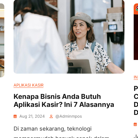
IN
APLIKASI KASIR
P
Kenapa Bisnis Anda Butuh
C
Aplikasi Kasir? Ini 7 Alasannya
D
D
Aug 21, 2024
@adminmpos
Di zaman sekarang, teknologi
J