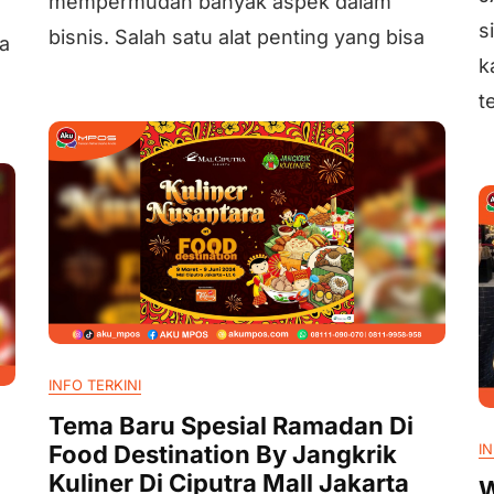
mempermudah banyak aspek dalam
s
bisnis. Salah satu alat penting yang bisa
ya
k
t
INFO TERKINI
Tema Baru Spesial Ramadan Di
Food Destination By Jangkrik
IN
Kuliner Di Ciputra Mall Jakarta
W