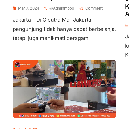
K
Mar 7, 2024
@adminmpos
Comment
A
Jakarta – Di Ciputra Mall Jakarta,
pengunjung tidak hanya dapat berbelanja,
J
tetapi juga menikmati beragam
k
K