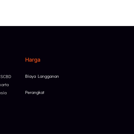
Harga
Biaya Langganan
, SCBD
karta
Perangkat
esia