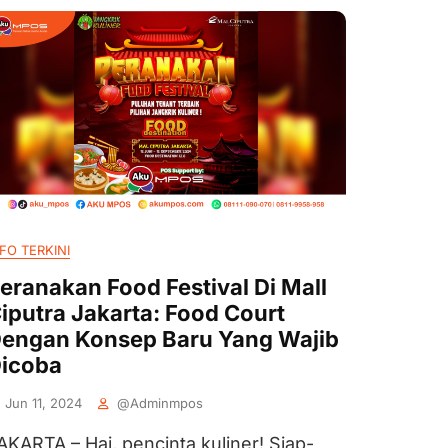
FO TERKINI
eranakan Food Festival Di Mall
iputra Jakarta: Food Court
engan Konsep Baru Yang Wajib
icoba
Jun 11, 2024
@adminmpos
AKARTA – Hai, pencinta kuliner! Siap-