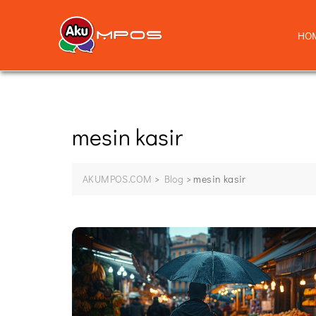
HO
mesin kasir
AKUMPOS.COM
>
Blog
>
mesin kasir