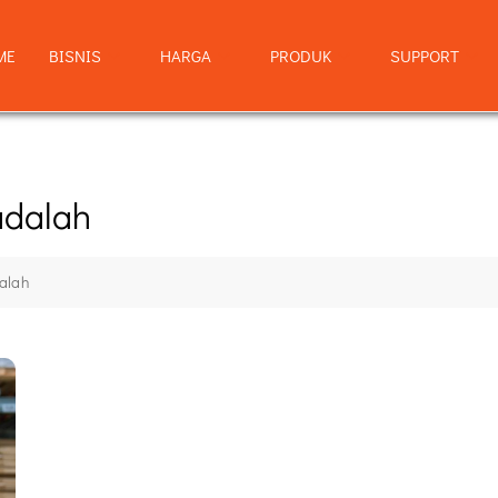
ME
BISNIS
HARGA
PRODUK
SUPPORT
adalah
alah