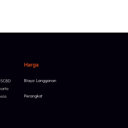
Harga
Biaya Langganan
, SCBD
karta
Perangkat
esia