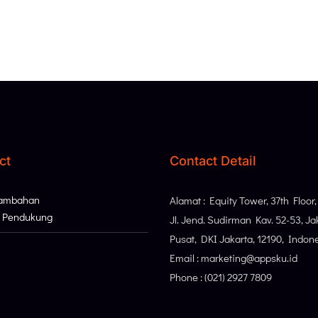
ct
Contact Detail
Tambahan
Alamat : Equity Tower, 37th Floor
i Pendukung
Jl. Jend. Sudirman Kav. 52-53, Ja
Pusat, DKI Jakarta, 12190, Indon
Email : marketing@appsku.id
Phone : (021) 2927 7809