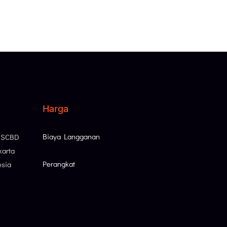
Harga
Biaya Langganan
, SCBD
karta
Perangkat
esia