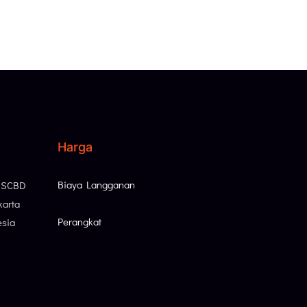
Harga
Biaya Langganan
, SCBD
karta
Perangkat
esia