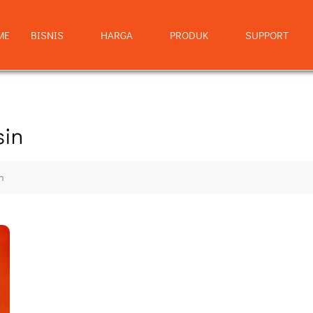
ME
BISNIS
HARGA
PRODUK
SUPPORT
sin
n