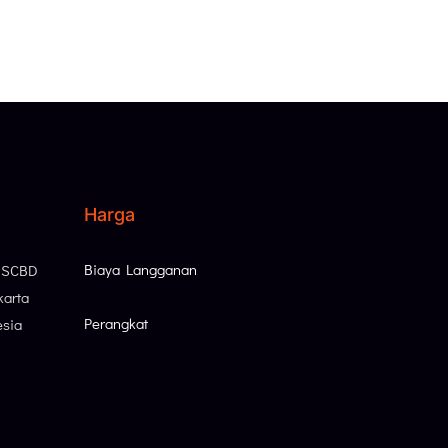
Harga
Biaya Langganan
, SCBD
karta
Perangkat
esia