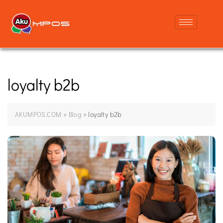
loyalty b2b
>
>
loyalty b2b
AKUMPOS.COM
Blog