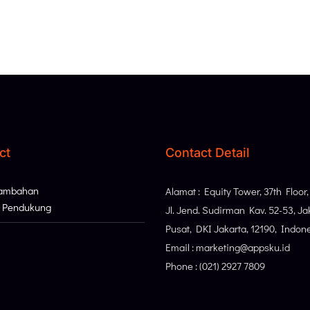
ct
Contact Detail
Tambahan
Alamat : Equity Tower, 37th Floor
i Pendukung
Jl. Jend. Sudirman Kav. 52-53, Ja
Pusat, DKI Jakarta, 12190, Indon
Email : marketing@appsku.id
Phone : (021) 2927 7809