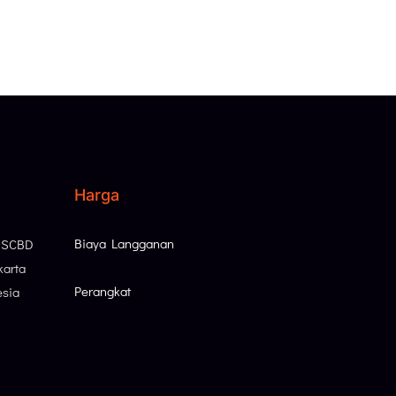
Harga
Biaya Langganan
, SCBD
karta
Perangkat
esia