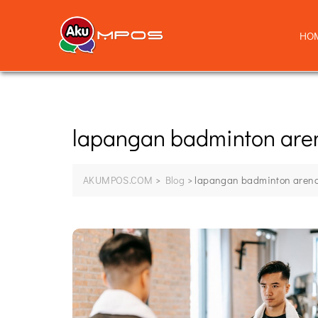
HO
lapangan badminton are
AKUMPOS.COM
>
Blog
>
lapangan badminton aren