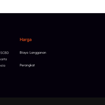
Harga
Biaya Langganan
, SCBD
karta
Perangkat
esia