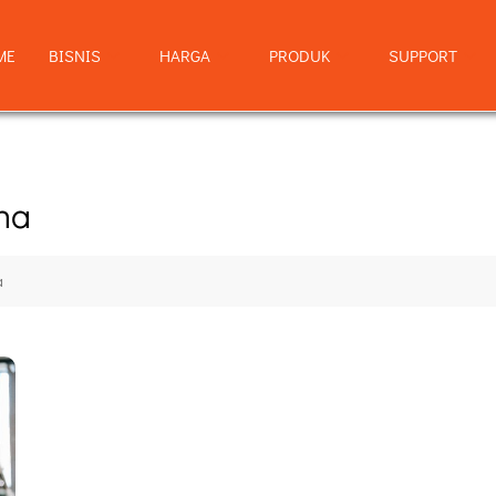
ME
BISNIS
HARGA
PRODUK
SUPPORT
na
a