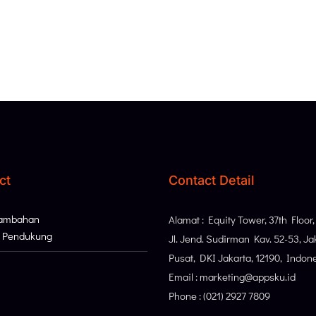
ct
Contact Detail
Tambahan
Alamat : Equity Tower, 37th Floor
i Pendukung
Jl. Jend. Sudirman Kav. 52-53, Ja
Pusat, DKI Jakarta, 12190, Indon
Email : marketing@appsku.id
Phone : (021) 2927 7809