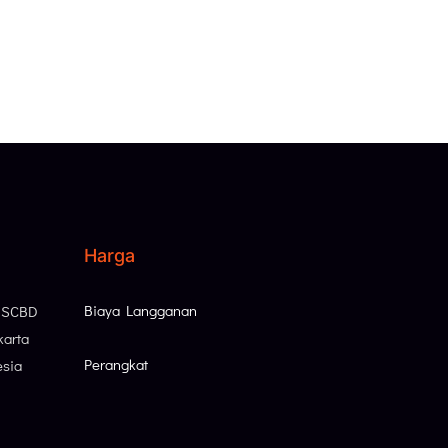
Harga
Biaya Langganan
, SCBD
karta
Perangkat
esia