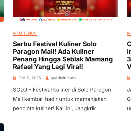
INFO TERKINI
IN
Serbu Festival Kuliner Solo
C
Paragon Mall! Ada Kuliner
I
Penang Hingga Seblak Mamang
3
Rafael Yang Lagi Viral!
V
Feb 11, 2025
@adminmpos
SOLO – Festival kuliner di Solo Paragon
J
Mall kembali hadir untuk memanjakan
G
pencinta kuliner! Kali ini, Jangkrik
u