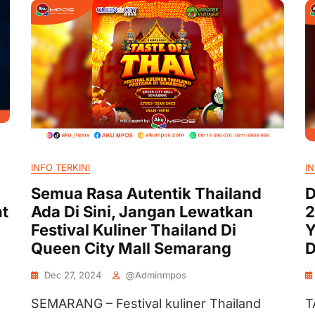
INFO TERKINI
IN
K
Semua Rasa Autentik Thailand
D
nt
Ada Di Sini, Jangan Lewatkan
2
Festival Kuliner Thailand Di
Y
Queen City Mall Semarang
D
Dec 27, 2024
@adminmpos
SEMARANG – Festival kuliner Thailand
T