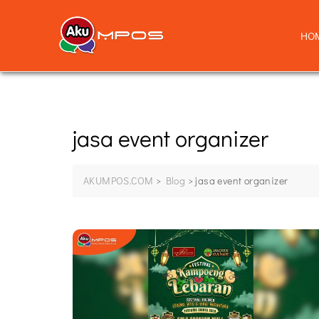
HO
jasa event organizer
AKUMPOS.COM
>
Blog
>
jasa event organizer