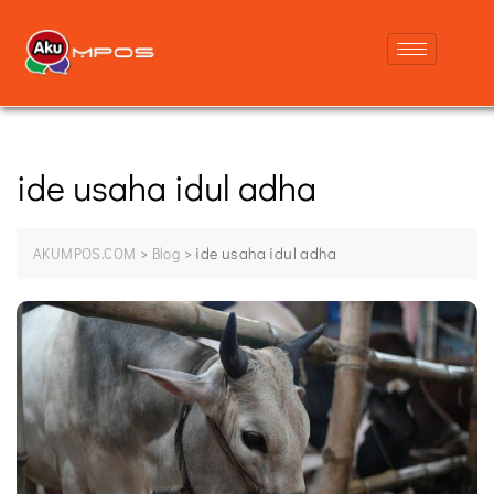
ide usaha idul adha
>
>
ide usaha idul adha
AKUMPOS.COM
Blog