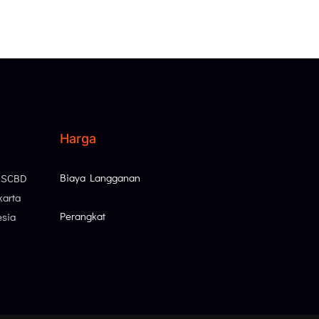
Harga
Biaya Langganan
, SCBD
karta
Perangkat
esia