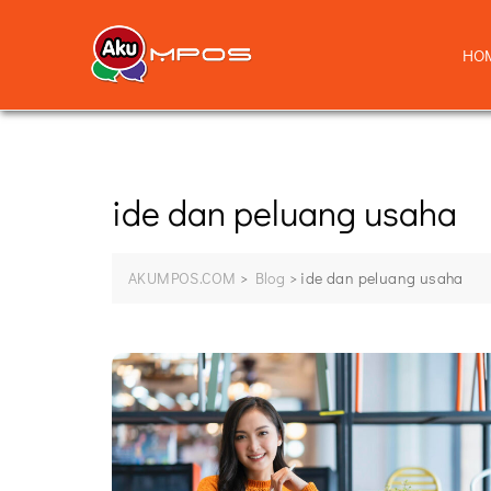
HO
ide dan peluang usaha
AKUMPOS.COM
>
Blog
>
ide dan peluang usaha