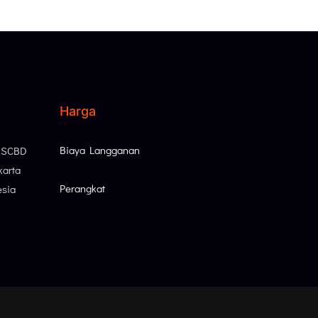
Harga
Biaya Langganan
, SCBD
karta
Perangkat
esia