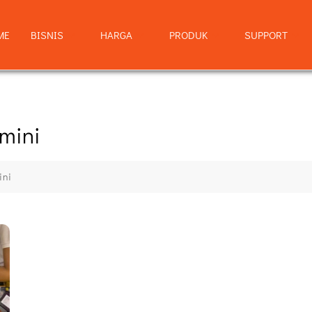
ME
BISNIS
HARGA
PRODUK
SUPPORT
 mini
ini