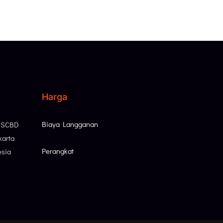
Harga
Biaya Langganan
, SCBD
karta
Perangkat
esia