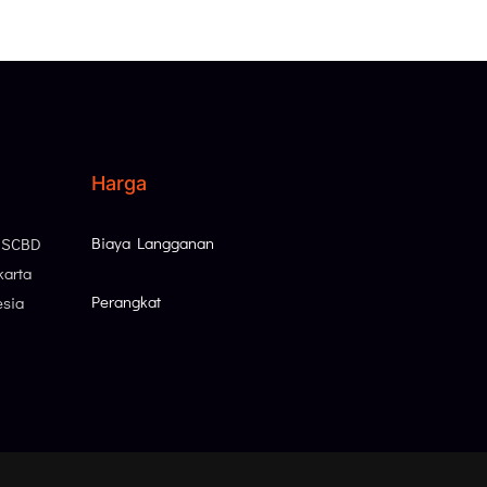
Harga
Biaya Langganan
, SCBD
karta
Perangkat
esia