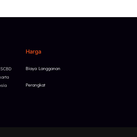
Harga
Biaya Langganan
, SCBD
karta
Perangkat
esia