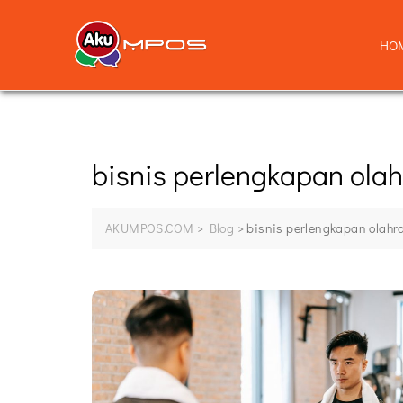
HO
bisnis perlengkapan ola
AKUMPOS.COM
>
Blog
>
bisnis perlengkapan olahr