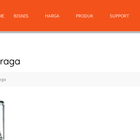
ME
BISNIS
HARGA
PRODUK
SUPPORT
hraga
aga