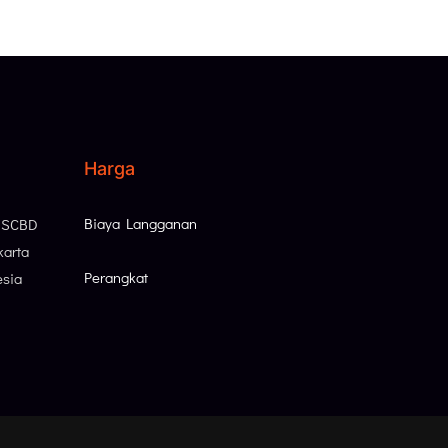
Harga
Biaya Langganan
, SCBD
karta
Perangkat
esia