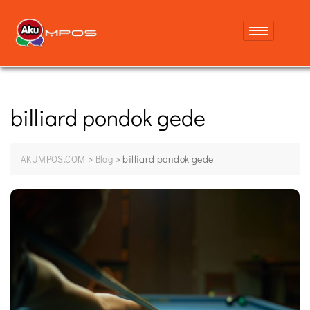
billiard pondok gede
>
>
billiard pondok gede
AKUMPOS.COM
Blog