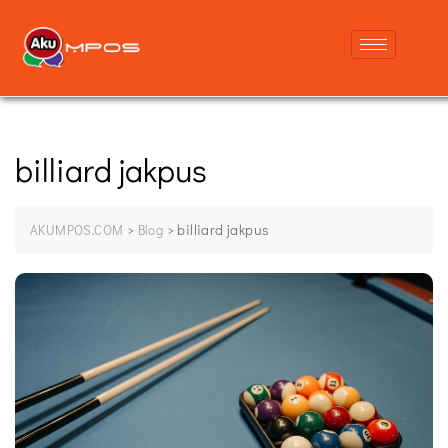
billiard jakpus
>
>
billiard jakpus
AKUMPOS.COM
Blog