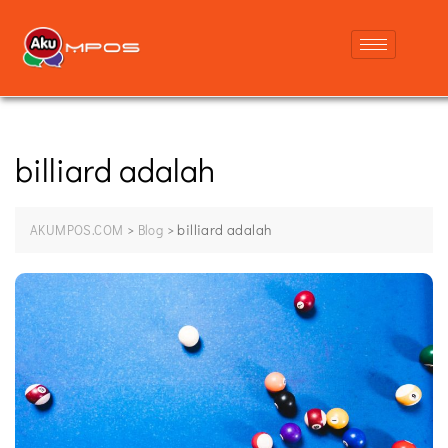
billiard adalah
>
>
billiard adalah
AKUMPOS.COM
Blog