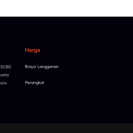
Harga
Biaya Langganan
, SCBD
karta
Perangkat
esia