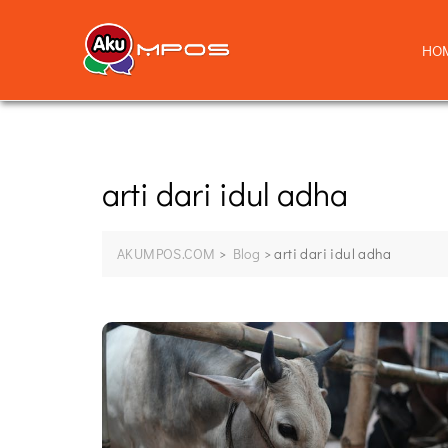
HO
arti dari idul adha
AKUMPOS.COM
>
Blog
>
arti dari idul adha