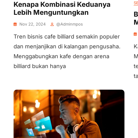
Kenapa Kombinasi Keduanya
S
Lebih Menguntungkan
B
M
Nov 22, 2024
@adminmpos
Tren bisnis cafe billiard semakin populer
dan menjanjikan di kalangan pengusaha.
K
Menggabungkan kafe dengan arena
M
billiard bukan hanya
t
t