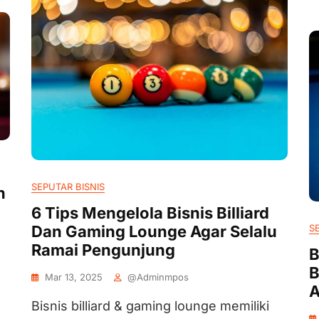
SEPUTAR BISNIS
n
6 Tips Mengelola Bisnis Billiard
Dan Gaming Lounge Agar Selalu
S
Ramai Pengunjung
B
B
Mar 13, 2025
@adminmpos
A
Bisnis billiard & gaming lounge memiliki