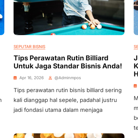
SEPUTAR BISNIS
S
Tips Perawatan Rutin Billiard
J
Untuk Jaga Standar Bisnis Anda!
K
H
Apr 16, 2026
@adminmpos
Tips perawatan rutin bisnis billiard sering
M
n
kali dianggap hal sepele, padahal justru
m
jadi fondasi utama dalam menjaga
b
t