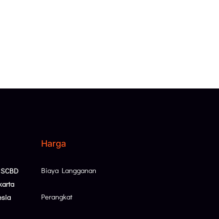
Harga
Biaya Langganan
, SCBD
karta
Perangkat
esia