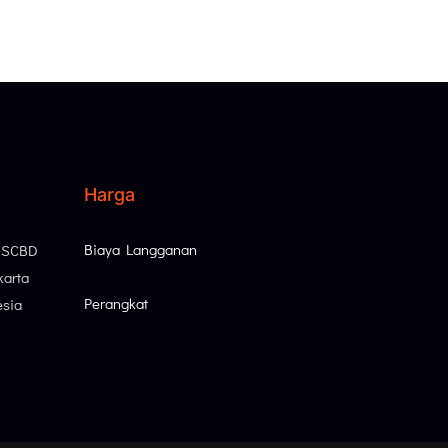
Harga
Biaya Langganan
, SCBD
karta
Perangkat
esia