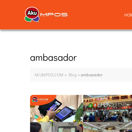
HO
ambasador
AKUMPOS.COM
>
Blog
>
ambasador