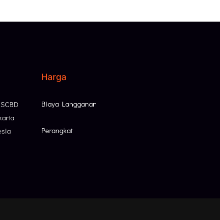
Harga
Biaya Langganan
, SCBD
karta
Perangkat
esia