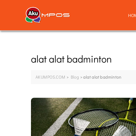
HO
alat alat badminton
AKUMPOS.COM
>
Blog
>
alat alat badminton