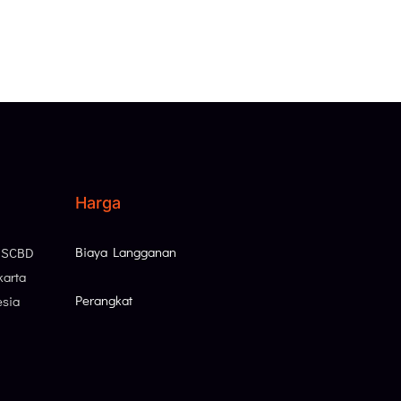
Harga
Biaya Langganan
, SCBD
karta
Perangkat
esia