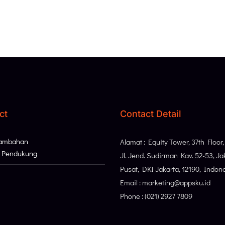
ct
Contact Detail
Tambahan
Alamat : Equity Tower, 37th Floor
i Pendukung
Jl. Jend. Sudirman Kav. 52-53, Ja
Pusat, DKI Jakarta, 12190, Indon
Email : marketing@appsku.id
Phone : (021) 2927 7809