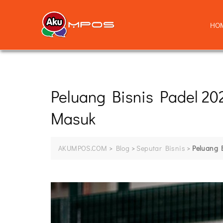
HO
Peluang Bisnis Padel 20
Masuk
AKUMPOS.COM
>
Blog
>
Seputar Bisnis
>
Peluang 