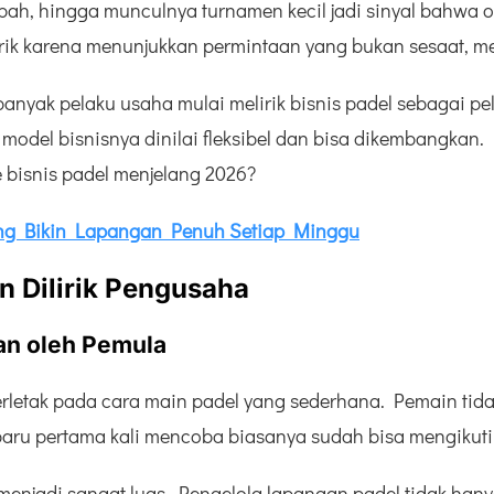
bah, hingga munculnya turnamen kecil jadi sinyal bahwa 
arik karena menunjukkan permintaan yang bukan sesaat, m
a banyak pelaku usaha mulai melirik bisnis padel sebagai 
na model bisnisnya dinilai fleksibel dan bisa dikembangka
 bisnis padel menjelang 2026?
ang Bikin Lapangan Penuh Setiap Minggu
n Dilirik Pengusaha
an oleh Pemula
erletak pada cara main padel yang sederhana. Pemain tid
aru pertama kali mencoba biasanya sudah bisa mengikuti 
enjadi sangat luas. Pengelola lapangan padel tidak han