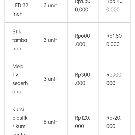
Rp1.80
Rp5.40
LED 32
3 unit
0.000
0.000
inch
Stik
Rp600
Rp1.80
tamba
3 unit
.000
0.000
han
Meja
TV
Rp300
Rp900.
3 unit
sederh
.000
000
ana
Kursi
plastik
Rp120.
Rp720.
6 unit
/ kursi
000
000
santai