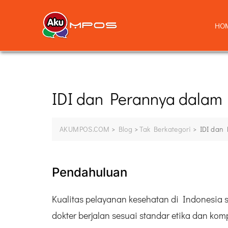
HO
IDI dan Perannya dalam
AKUMPOS.COM
>
Blog
>
Tak Berkategori
>
IDI dan
Pendahuluan
Kualitas pelayanan kesehatan di Indonesia 
dokter berjalan sesuai standar etika dan k