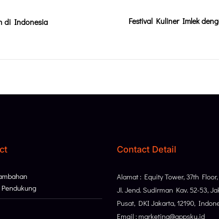
Festival Kuliner Imlek den
n di Indonesia
ct
Contact Detail
Tambahan
Alamat : Equity Tower, 37th Floor
i Pendukung
Jl. Jend. Sudirman Kav. 52-53, Ja
Pusat, DKI Jakarta, 12190, Indon
Email : marketing@appsku.id