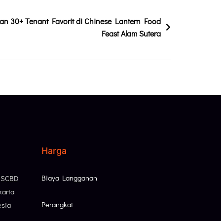
gan 30+ Tenant Favorit di Chinese Lantern Food
Feast Alam Sutera
Harga
Biaya Langganan
, SCBD
karta
Perangkat
esia