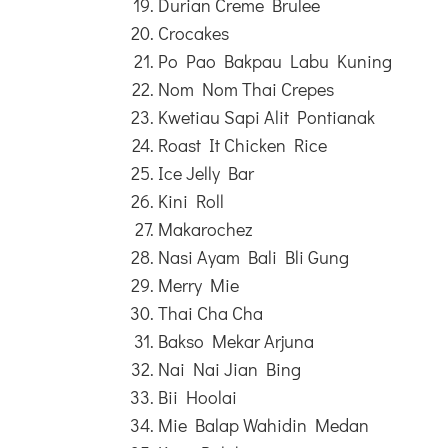
Durian Creme Brulee
Crocakes
Po Pao Bakpau Labu Kuning
Nom Nom Thai Crepes
Kwetiau Sapi Alit Pontianak
Roast It Chicken Rice
Ice Jelly Bar
Kini Roll
Makarochez
Nasi Ayam Bali Bli Gung
Merry Mie
Thai Cha Cha
Bakso Mekar Arjuna
Nai Nai Jian Bing
Bii Hoolai
Mie Balap Wahidin Medan