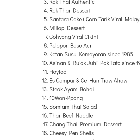
Rak Thai Authentic
Rak Thai Dessert
Santara Cake ( Corn Tarik Viral Malays
Millop Dessert
Gohyong Viral Cikini
Pelopor Baso Aci
Ketan Susu Kemayoran since 1985
Asinan & Rujak Juhi Pak Tata since 1
Hoytod
Es Campur & Ce Hun Tiaw Ahaw
Steak Ayam Bohai
10Won-Ppang
Somtam Thai Salad
Thai Beef Noodle
Chang Thai Premium Dessert
Cheesy Pen Shells