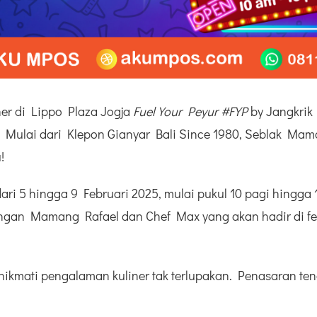
ner di Lippo Plaza Jogja
Fuel Your Peyur #FYP
by Jangkrik
gja. Mulai dari Klepon Gianyar Bali Since 1980, Seblak Mam
!
 dari 5 hingga 9 Februari 2025, mulai pukul 10 pagi hingg
engan Mamang Rafael dan Chef Max yang akan hadir di fest
nikmati pengalaman kuliner tak terlupakan. Penasaran ten