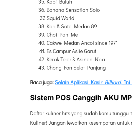
Kopi Buluh
Banana Sensation Solo
Squid World
Kari & Soto Medan 89
Choi Pan Me
Cakwe Medan Ancol since 1971
Es Campur Aslie Garut
Kerak Telor & Asinan N’ca
Chong Fan Selat Panjang
Baca juga:
Selain Aplikasi Kasir
Billiard
, In
Sistem POS Canggih AKU MPO
Daftar kuliner hits yang sudah kamu tunggu-
Kuliner! Jangan lewatkan kesempatan untuk m