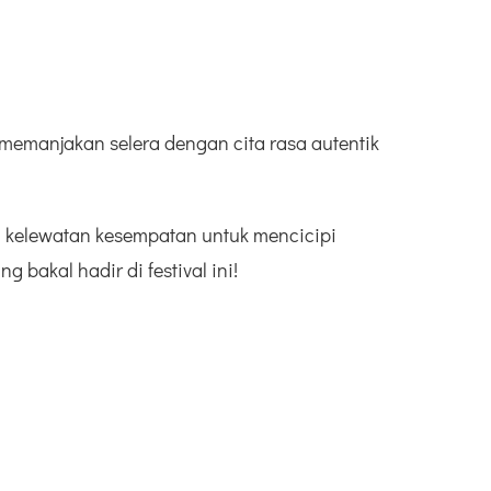
 memanjakan selera dengan cita rasa autentik
i kelewatan kesempatan untuk mencicipi
ng bakal hadir di festival ini!