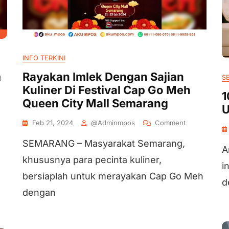
INFO TERKINI
m
Rayakan Imlek Dengan Sajian
S
Kuliner Di Festival Cap Go Meh
1
Queen City Mall Semarang
U
Feb 21, 2024
@adminmpos
Comment
SEMARANG – Masyarakat Semarang,
A
khususnya para pecinta kuliner,
i
bersiaplah untuk merayakan Cap Go Meh
d
dengan