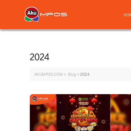
HO
2024
AKUMPOS.COM
>
Blog
>
2024