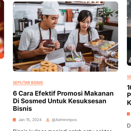
S
SEPUTAR BISNIS
1
6 Cara Efektif Promosi Makanan
P
Di Sosmed Untuk Kesuksesan
K
Bisnis
Jan 15, 2024
@adminmpos
D