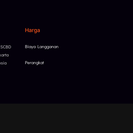
Harga
Biaya Langganan
, SCBD
karta
Perangkat
esia